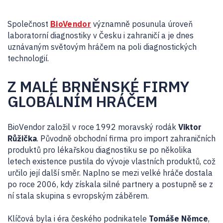
Společnost
BioVendor
významně posunula úroveň
laboratorní diagnostiky v Česku i zahraničí a je dnes
uznávaným světovým hráčem na poli diagnostických
technologií.
Z MALÉ BRNĚNSKÉ FIRMY
GLOBÁLNÍM HRÁČEM
BioVendor založil v roce 1992 moravský rodák
Viktor
Růžička
. Původně obchodní firma pro import zahraničních
produktů pro lékařskou diagnostiku se po několika
letech existence pustila do vývoje vlastních produktů, což
určilo její další směr. Naplno se mezi velké hráče dostala
po roce 2006, kdy získala silné partnery a postupně se z
ní stala skupina s evropským záběrem.
Klíčová byla i éra českého podnikatele
Tomáše Němce
,