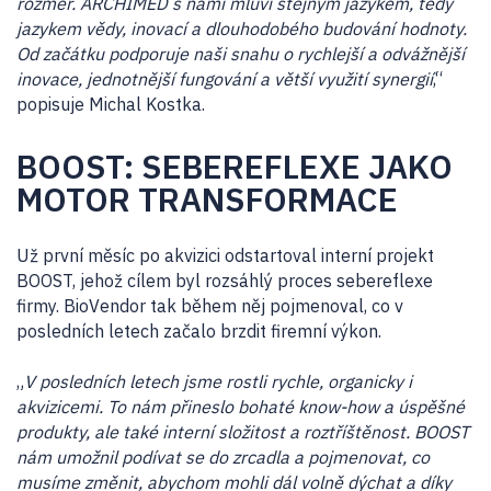
rozměr. ARCHIMED s námi mluví stejným jazykem, tedy
jazykem vědy, inovací a dlouhodobého budování hodnoty.
Od začátku podporuje naši snahu o rychlejší a odvážnější
inovace, jednotnější fungování a větší využití synergií
,“
popisuje Michal Kostka.
BOOST: SEBEREFLEXE JAKO
MOTOR TRANSFORMACE
Už první měsíc po akvizici odstartoval interní projekt
BOOST, jehož cílem byl rozsáhlý proces sebereflexe
firmy. BioVendor tak během něj pojmenoval, co v
posledních letech začalo brzdit firemní výkon.
„
V posledních letech jsme rostli rychle, organicky i
akvizicemi. To nám přineslo bohaté know-how a úspěšné
produkty, ale také interní složitost a roztříštěnost. BOOST
nám umožnil podívat se do zrcadla a pojmenovat, co
musíme změnit, abychom mohli dál volně dýchat a díky