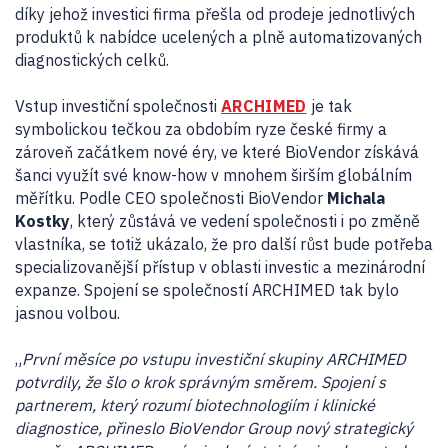
díky jehož investici firma přešla od prodeje jednotlivých
produktů k nabídce ucelených a plně automatizovaných
diagnostických celků.
Vstup investiční společnosti
ARCHIMED
je tak
symbolickou tečkou za obdobím ryze české firmy a
zároveň začátkem nové éry, ve které BioVendor získává
šanci využít své know-how v mnohem širším globálním
měřítku. Podle CEO společnosti BioVendor
Michala
Kostky
, který zůstává ve vedení společnosti i po změně
vlastníka, se totiž ukázalo, že pro další růst bude potřeba
specializovanější přístup v oblasti investic a mezinárodní
expanze. Spojení se společností ARCHIMED tak bylo
jasnou volbou.
„
První měsíce po vstupu investiční skupiny ARCHIMED
potvrdily, že šlo o krok správným směrem. Spojení s
partnerem, který rozumí biotechnologiím i klinické
diagnostice, přineslo BioVendor Group nový strategický