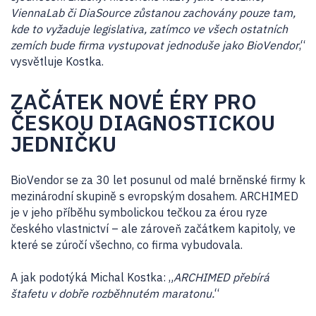
ViennaLab či DiaSource zůstanou zachovány pouze tam,
kde to vyžaduje legislativa, zatímco ve všech ostatních
zemích bude firma vystupovat jednoduše jako BioVendor
,“
vysvětluje Kostka.
ZAČÁTEK NOVÉ ÉRY PRO
ČESKOU DIAGNOSTICKOU
JEDNIČKU
BioVendor se za 30 let posunul od malé brněnské firmy k
mezinárodní skupině s evropským dosahem. ARCHIMED
je v jeho příběhu symbolickou tečkou za érou ryze
českého vlastnictví – ale zároveň začátkem kapitoly, ve
které se zúročí všechno, co firma vybudovala.
A jak podotýká Michal Kostka: „
ARCHIMED přebírá
štafetu v dobře rozběhnutém maratonu.
“